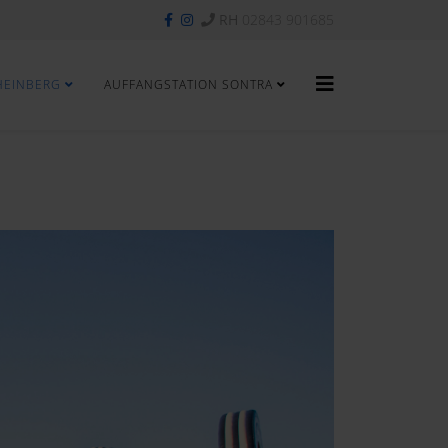
RH
02843 901685
HEINBERG
AUFFANGSTATION SONTRA