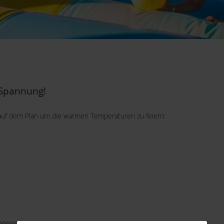
 Spannung!
auf dem Plan um die warmen Temperaturen zu feiern:
hönen Tag im TerraZoo!