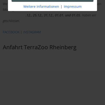
Wir haben an
allen
Feiertagen geöffnet, auch wenn diese auf einen
Weitere Informationen
|
Impressum
Montag fallen.
Lediglich am
24
.12., 25.12., 31.12., 01.01. und 01.05.
haben wir
geschlossen
.
FACEBOOK
|
INSTAGRAM
Anfahrt TerraZoo Rheinberg