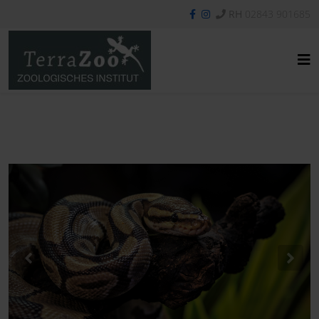
RH
02843 901685
Previous
Nex