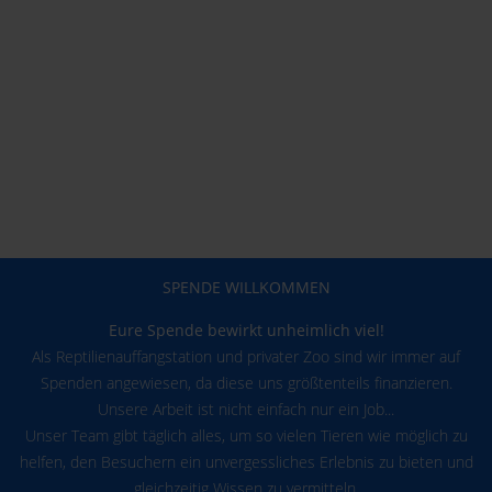
SPENDE WILLKOMMEN
Eure Spende bewirkt unheimlich viel!
Als Reptilienauffangstation und privater Zoo sind wir immer auf
Spenden angewiesen, da diese uns größtenteils finanzieren.
Unsere Arbeit ist nicht einfach nur ein Job...
Unser Team gibt täglich alles, um so vielen Tieren wie möglich zu
helfen, den Besuchern ein unvergessliches Erlebnis zu bieten und
gleichzeitig Wissen zu vermitteln.