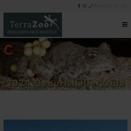
RH
02843 901685