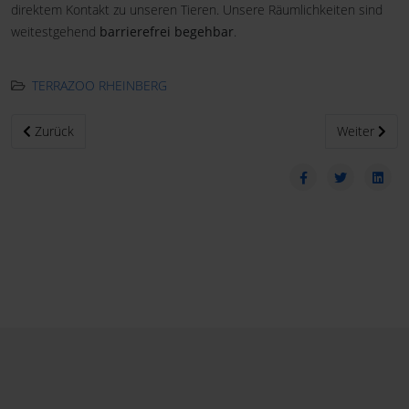
direktem Kontakt zu unseren Tieren. Unsere Räumlichkeiten sind
weitestgehend
barrierefrei begehbar
.
TERRAZOO RHEINBERG
Vorheriger Beitrag: Schulungen
Nächster Beit
Zurück
Weiter