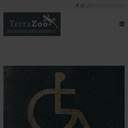
RH
02843 901685