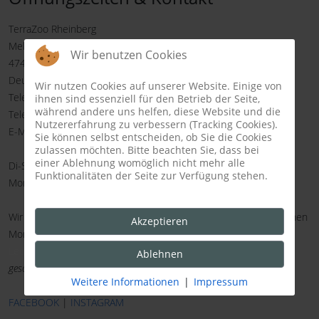
TerraZoo Rheinberg
Melkweg 7
Wir benutzen Cookies
47495 Rheinberg
Deutschland
Wir nutzen Cookies auf unserer Website. Einige von
Telefon: +49 (0)2843 901685
ihnen sind essenziell für den Betrieb der Seite,
während andere uns helfen, diese Website und die
Telefax: +49 (0)2843 901686
Nutzererfahrung zu verbessern (Tracking Cookies).
E-Mail:
info@terrazoo.de
Sie können selbst entscheiden, ob Sie die Cookies
zulassen möchten. Bitte beachten Sie, dass bei
einer Ablehnung womöglich nicht mehr alle
Di-So 10-18 Uhr
Funktionalitäten der Seite zur Verfügung stehen.
Montags geschlossen, in den NRW-Ferien ist montags geöffnet.
Wir haben an
allen
Feiertagen geöffnet, auch wenn diese auf einen
Akzeptieren
Montag fallen.
Lediglich am
24
.12., 25.12., 31.12., 01.01. und 01.05.
haben wir
Ablehnen
geschlossen
.
Weitere Informationen
|
Impressum
FACEBOOK
|
INSTAGRAM