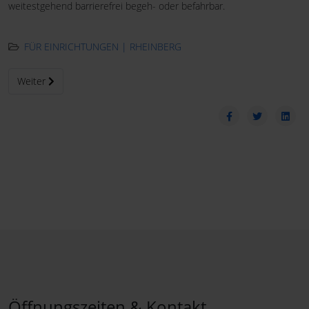
weitestgehend barrierefrei begeh- oder befahrbar.
FÜR EINRICHTUNGEN | RHEINBERG
Nächster Beitrag: Kindergarten
Weiter
Öffnungszeiten & Kontakt