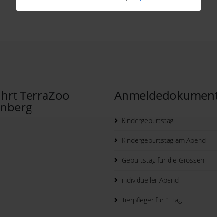
hrt TerraZoo
Anmeldedokumen
inberg
Kindergeburtstag
Kindergeburtstag am Abend
Geburtstag fur die Grossen
individueller Abend
Tierpfleger fur 1 Tag