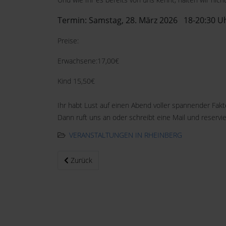
Termin: Samstag, 28. März 2026 18-20:30 U
Preise:
Erwachsene:17,00€
Kind 15,50€
Ihr habt Lust auf einen Abend voller spannender Fak
Dann ruft uns an oder schreibt eine Mail und reservie
VERANSTALTUNGEN IN RHEINBERG
Vorheriger Beitrag: Venomousnight - Achtung giftig!
Zurück