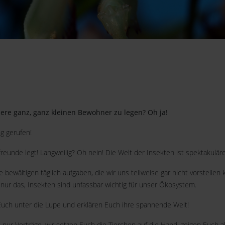
ere ganz, ganz kleinen Bewohner zu legen? Oh ja!
g gerufen!
reunde legt! Langweilig? Oh nein! Die Welt der Insekten ist spektakulär
ewältigen täglich aufgaben, die wir uns teilweise gar nicht vorstellen 
nur das, Insekten sind unfassbar wichtig für unser Ökosystem.
ch unter die Lupe und erklären Euch ihre spannende Welt!
t nur Vorträge, wir setzen Euch die Tierchen auf die Hand, zeigen Euch a