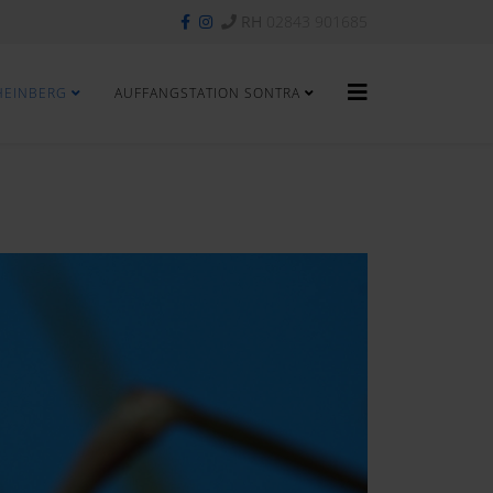
RH
02843 901685
HEINBERG
AUFFANGSTATION SONTRA