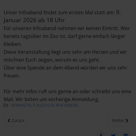
9.
Unser Infoabend findet zum ersten Mal statt am:
Januar 2026 ab 18
Uhr
Für unseren Infoabend nehmen wir keinen Eintritt. Wer
bereits tagsüber im Zoo ist, darf gerne einfach länger
bleiben.
Diese Veranstaltung liegt uns sehr am Herzen und wir
möchten Euch zeigen, worum es uns geht.
Über eine Spende an dem Abend würden wir uns sehr
freuen.
Für mehr Infos ruft uns gerne an oder schreibt uns eine
Mail. Wir bitten um vorherige Anmeldung.
VERANSTALTUNGEN IN RHEINBERG
Vorheriger Beitrag: How to be a reptilekeeper
Nächster Bei
Zurück
Weiter