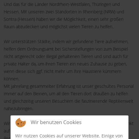
Und das für die Länder Nordrhein-Westfalen, Thüringen und
Hessen. Mit unseren zwei Standorten in Rheinberg (NRW) und
Sontra (Hessen) haben wir die Möglichkeit, einen sehr großen
Raum abzudecken und möglichst vielen Tieren zu helfen.
Wir unterstützen Städte, indem wir gefundene Tiere aufnehmen,
helfen dem Ordnungsamt bei Sicherstellungen von zum Beispiel
nicht artgerecht oder illegal gehaltenen Tieren und sind auch für
private Halter da, um ihren Tieren ein neues Zuhause zu geben,
wenn diese sich ggf. nicht mehr um ihre Haustiere kümmern
können.
Mit jahrelang gesammelter Erfahrung ist unser geschultes Personal
immer auf den Beinen, um all den Tieren dort draußen zu helfen
und gleichzeitig unseren Besuchern die faszinierende Reptilienwelt
nahezubringen.
Wir benutzen Cookies
Wir sind eine der wenigen Auffangstationen, die ihren Schwerpunkt
auf folgende Arten gelegt hat:
Wir nutzen Cookies auf unserer Website. Einige von
Reptilien