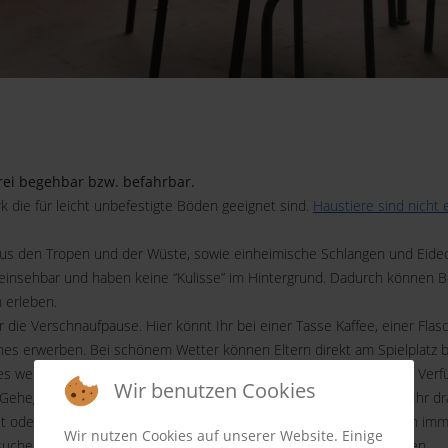
frei begehbar bzw. befahrbar.
 die für leicht unbefestigte Böden geeignet sind.
Haustiere sind nicht e
aus den Tropen und der Wüste, sowie einheimische Schlangen und Eidec
n einsehbar und haben keine “Kulisse” im Hintergrund. Dadurch können 
h erleben.
ür die Verschnaufpause. Hier könnt Ihr bei einer Tasse Kaffee, einer F
ches erwerben. Bei schönem Wetter können Eltern direkt am Spielplatz b
 weiteren einige Tische und Stühle für eine ausgiebige Pause zur Ver
Wir benutzen Cookies
hegen, der beliebten Ziegenanlage und Freilandterrarien findet Ihr d
st oder in unserem großen Sandkasten spielen. Spielsachen stehen imm
Wir nutzen Cookies auf unserer Website. Einige
zsuchern werden können und eine Hüpfburg zum springen und toben.