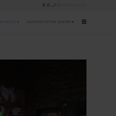
RH
02843 901685
HEINBERG
AUFFANGSTATION SONTRA