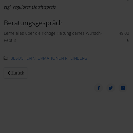
zzgl. regulärer Eintrittspreis
Beratungsgespräch
Lerne alles über die richtige Haltung deines Wunsch-
49,00
Reptils
€
BESUCHERINFORMATIONEN RHEINBERG
Vorheriger Beitrag: RUHR.TOPCARD
Zurück