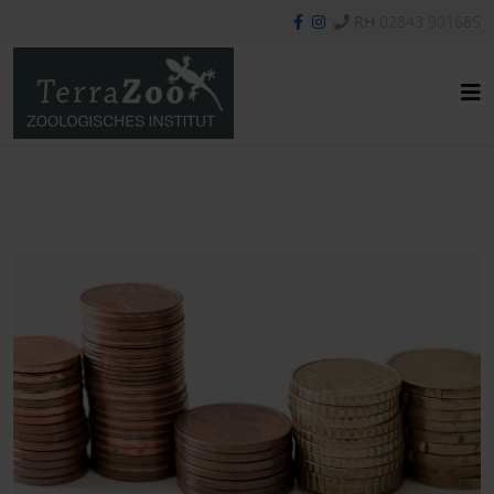
RH
02843 901685