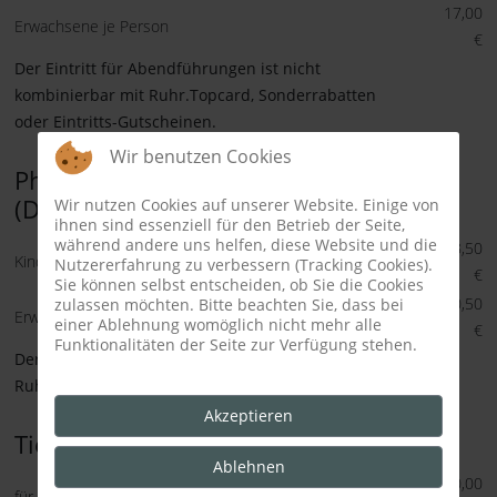
17,00
Erwachsene je Person
€
Der Eintritt für Abendführungen ist nicht
kombinierbar mit Ruhr.Topcard, Sonderrabatten
oder Eintritts-Gutscheinen.
Wir benutzen Cookies
Photonight aus dem Jahresprogramm
(Dauer ca. 2,5 Stunden)
Wir nutzen Cookies auf unserer Website. Einige von
ihnen sind essenziell für den Betrieb der Seite,
während andere uns helfen, diese Website und die
18,50
Kinder je Person
Nutzererfahrung zu verbessern (Tracking Cookies).
€
Sie können selbst entscheiden, ob Sie die Cookies
20,50
zulassen möchten. Bitte beachten Sie, dass bei
Erwachsene je Person
einer Ablehnung womöglich nicht mehr alle
€
Funktionalitäten der Seite zur Verfügung stehen.
Der Eintritt für die Photonight ist nicht kombinierbar mit
Ruhr.Topcard, Sonderrabatten oder Eintritts-Gutscheinen.
Akzeptieren
Tierpfleger für einen Tag
Ablehnen
150,00
für 1 Kind (bis 16 Jahre)