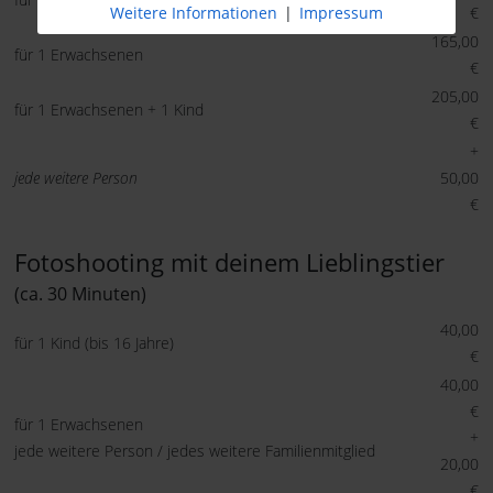
€
Weitere Informationen
|
Impressum
165,00
für 1 Erwachsenen
€
205,00
für 1 Erwachsenen + 1 Kind
€
+
jede weitere Person
50,00
€
Fotoshooting mit deinem Lieblingstier
(ca. 30 Minuten)
40,00
für 1 Kind (bis 16 Jahre)
€
40,00
€
für 1 Erwachsenen
+
jede weitere Person / jedes weitere Familienmitglied
20,00
€