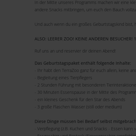
In der Mitte unseres Programms machen wir eine klei
andere Snacks mitbringen, um euch den Bauch vollzus
Und auch wenn du ein großes Geburtstagskind bist, h
ALSO: LEERER ZOO! KEINE ANDEREN BESUCHER! 
Ruf uns an und reservier dir deinen Abend!
Das Geburtstagspaket enthält folgende Inhalte:
- Ihr habt den TerraZoo ganz für euch allein, keine 
- Begleitung eines Tierpflegers
- 2 Stunden Führung mit besonderen Tierinteraktio
- 30 Minuten Essenspause in der Mitte des Program
- ein kleines Geschenk für den Star des Abends
- 3 große Flaschen Wasser (still oder medium)
Diese Dinge müssen bei Bedarf selbst mitgebrach
- Verpflegung (z.B. Kuchen und Snacks - Essen kann 
- Essgeschirr und Besteck (Einweggeschirr empfohle