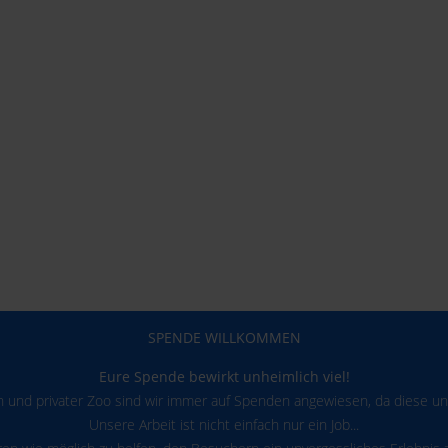
SPENDE WILLKOMMEN
Eure Spende bewirkt unheimlich viel!
on und privater Zoo sind wir immer auf Spenden angewiesen, da diese uns
Unsere Arbeit ist nicht einfach nur ein Job...