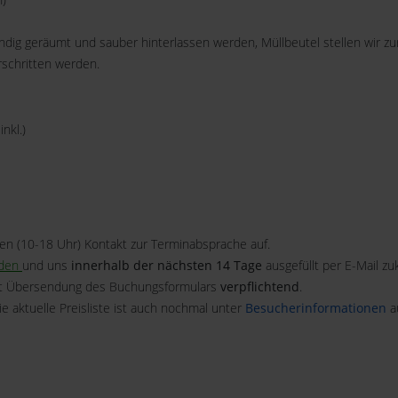
g geräumt und sauber hinterlassen werden, Müllbeutel stellen wir zur
rschritten werden.
inkl.)
en (10-18 Uhr) Kontakt zur Terminabsprache auf.
aden
und uns
innerhalb der nächsten 14 Tage
ausgefüllt per E-Mail z
mit Übersendung des Buchungsformulars
verpflichtend
.
ie aktuelle Preisliste ist auch nochmal unter
Besucherinformationen
au