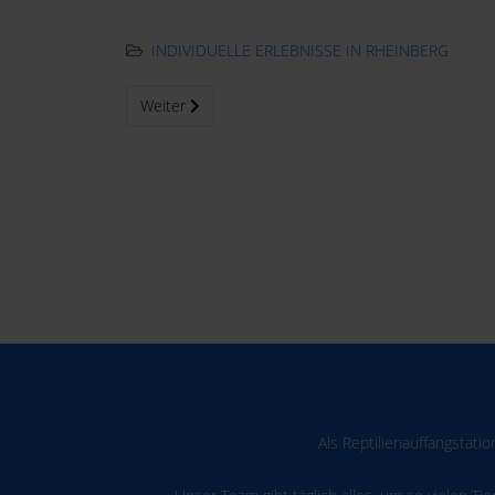
INDIVIDUELLE ERLEBNISSE IN RHEINBERG
Nächster Beitrag: Das Beratungsgespräch
Weiter
Als Reptilienauffangstati