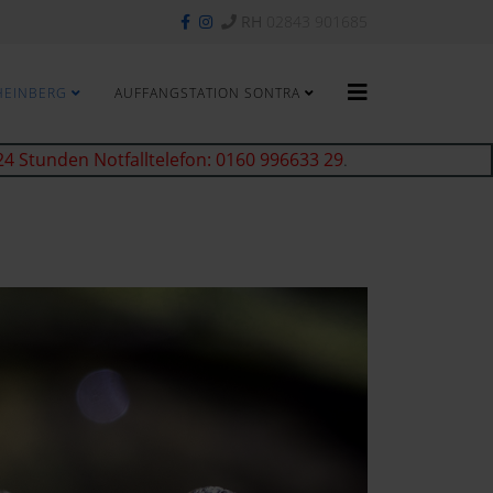
RH
02843 901685
HEINBERG
AUFFANGSTATION SONTRA
24 Stunden Notfalltelefon: 0160 996633 29
.