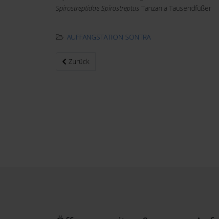
Spirostreptidae Spirostreptus
Tanzania Tausendfüßer
AUFFANGSTATION SONTRA
Vorheriger Beitrag: Das Team
Zurück