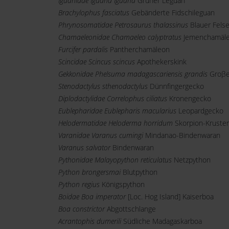
Iguanidae Iguana Iguana
Grüner Leguan
Brachylophus fasciatus
Gebänderte Fidschileguan
Phrynosomatidae Petrosaurus thalassinus
Blauer Fels
Chamaeleonidae Chamaeleo calyptratus
Jemenchamäl
Furcifer pardalis
Pantherchamäleon
Scincidae Scincus scincus
Apothekerskink
Gekkonidae Phelsuma madagascariensis grandis
Groβe
Stenodactylus sthenodactylus
Dünnfingergecko
Diplodactylidae Correlophus ciliatus
Kronengecko
Eublepharidae Eublepharis macularius
Leopardgecko
Helodermatidae Heloderma horridum
Skorpion-Kruste
Varanidae Varanus cumingi
Mindanao-Bindenwaran
Varanus salvator
Bindenwaran
Pythonidae Malayopython reticulatus
Netzpython
Python brongersmai
Blutpython
Python regius
Königspython
Boidae Boa imperator
[Loc. Hog Island] Kaiserboa
Boa constrictor
Abgottschlange
Acrantophis dumerili
Südliche Madagaskarboa