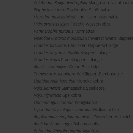
Colubridae Boiga dendrophila
Mangroven-Nachtbaumn
Elaphe taeniura ridleyi
Höhlen-Schönnatter
Hetrodon nasicus
Westliche Hakennasennatter
Hidrodynastes gigas
Falsche Wasserkobra
Pantherophis guttatus
Kornnatter
Viperidae Crotalus molossus
Schwarzschwanz-Klappers
Crotalus basiliscus
Basilisken-Klapperschlange
Crotalus oreganus
Pazifik-Klapperschlange
Crotalus viridis
Prärieklapperschlange
Atheris squamigera
Grüne Buschviper
Trimeresurus albolabris
Weißlippen-Bambusotter
Elapidae Naja kaouthia
Monokelkobra
Naja siamensis
Siamesische Speikobra
Naja nigricincta
Speikobra
Ophiophagus hannah
Königskobra
Leporidae Oryctolagus cuniculus
Wildkaninchen
Amphiumidae Amphiuma means
Zweizehen-Aalmolch
Anolidae Anolis sagrei
Bahamaanolis
Bufonidae Rhinella marina
Aga-Kröte