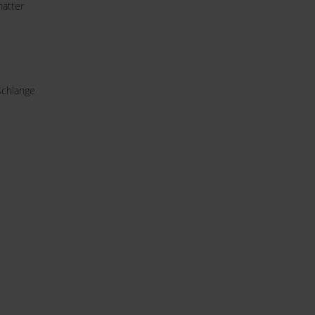
atter
chlange