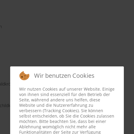
n
Wir benutzen Cookies
ildkröte
Wir nutzen Cookies auf unserer Website. Einige
von ihnen sind essenziell für den Betrieb der
Seite, während andere uns helfen, diese
Website und die Nutzererfahrung zu
hildkröte
verbessern (Tracking Cookies). Sie können
selbst entscheiden, ob Sie die Cookies zulassen
möchten. Bitte beachten Sie, dass bei einer
Ablehnung womöglich nicht mehr alle
Funktionalitäten der Seite zur Verfügung