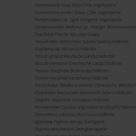
Grammostola rosea
Rote Chile-Vogelspinne
Grammostola porteri
Graue Chile-Vogelspinne
Pamphobeteus sp. Tigris
Getigerte Vogelspinne
Caraboctonidae Hadrurus sp.
Haariger Wüstenskorpio
Poeciliidae Poecilia reticulata
Guppy
Testudinidae Centrochelys sulcata
Spornschildkröte
Graptemys sp.
Höckerschildkröte
Testudo graeca
Maurische Landschildkröte
Testudo hermanni
Griechische Landschildkröte
Testudo marginata
Breitrandschildkröte
Testudo horsfieldii
Vierzehenschildkröte
Trionychidae Pelodiscus sinensis
Chinesische Weichsch
Chelydridae Macrochelys temminickii
Geierschildkröte
Chelydra serpentina
Schnappschildkröte
Kinosternidae Claudius angustatus
Großkopfschlammsc
Sternotherus odoratus
Moschusschildkröte
Agamidae Pogona vitticeps
Bartagame
Pogona henrylawsoni
Zwergbartagame