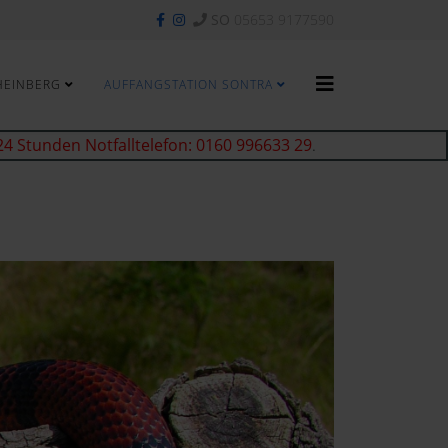
SO
05653 9177590
HEINBERG
AUFFANGSTATION SONTRA
24 Stunden Notfalltelefon: 0160 996633 29
.