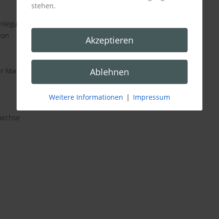
stehen.
enleguan
eon
Akzeptieren
Ablehnen
r Madagaskar Taggecko
Weitere Informationen
|
Impressum
nechse