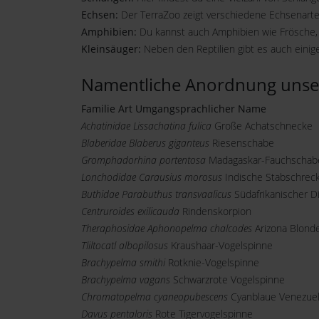
Echsen:
Der TerraZoo zeigt verschiedene Echsenarte
Amphibien:
Du kannst auch Amphibien wie Frösche,
Kleinsäuger:
Neben den Reptilien gibt es auch einig
Namentliche Anordnung unser
Familie Art Umgangsprachlicher Name
Achatinidae Lissachatina fulica
Große Achatschnecke
Blaberidae Blaberus giganteus
Riesenschabe
Gromphadorhina portentosa
Madagaskar-Fauchschab
Lonchodidae Carausius morosus
Indische Stabschrec
Buthidae Parabuthus transvaalicus
Südafrikanischer D
Centruroides exilicauda
Rindenskorpion
Theraphosidae Aphonopelma chalcodes
Arizona Blond
Tliltocatl albopilosus
Kraushaar-Vogelspinne
Brachypelma smithi
Rotknie-Vogelspinne
Brachypelma vagans
Schwarzrote Vogelspinne
Chromatopelma cyaneopubescens
Cyanblaue Venezuel
Davus pentaloris
Rote Tigervogelspinne