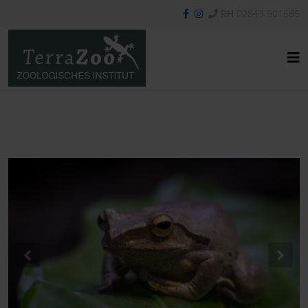
RH
02843 901685
Previous
Nex