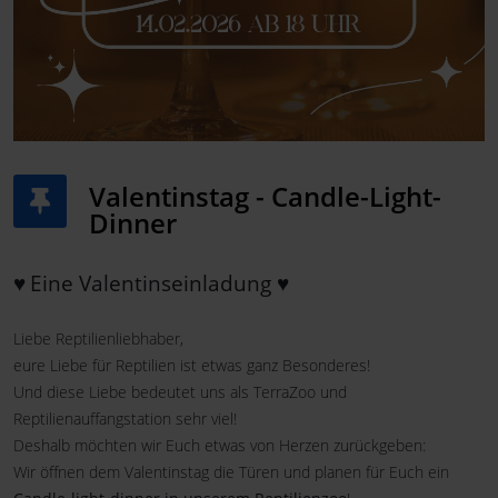
Valentinstag - Candle-Light-
Dinner
♥
Eine Valentinseinladung ♥
Liebe Reptilienliebhaber,
eure Liebe für Reptilien ist etwas ganz Besonderes!
Und diese Liebe bedeutet uns als TerraZoo und
Reptilienauffangstation sehr viel!
Deshalb möchten wir Euch etwas von Herzen zurückgeben:
Wir öffnen dem Valentinstag die Türen und planen für Euch ein