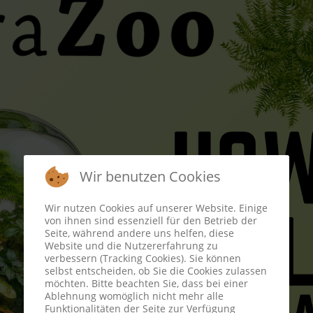
Wir benutzen Cookies
Wir nutzen Cookies auf unserer Website. Einige
von ihnen sind essenziell für den Betrieb der
Seite, während andere uns helfen, diese
Website und die Nutzererfahrung zu
verbessern (Tracking Cookies). Sie können
selbst entscheiden, ob Sie die Cookies zulassen
möchten. Bitte beachten Sie, dass bei einer
Ablehnung womöglich nicht mehr alle
Funktionalitäten der Seite zur Verfügung