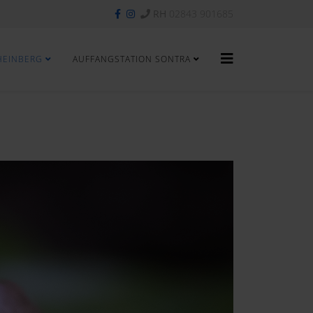
RH
02843 901685
HEINBERG
AUFFANGSTATION SONTRA