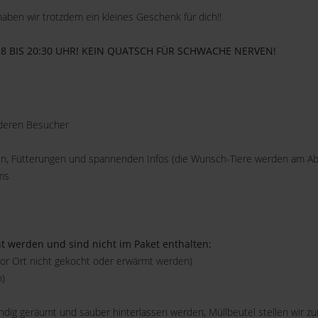
aben wir trotzdem ein kleines Geschenk für dich!!
18 BIS 20:30 UHR! KEIN QUATSCH FÜR SCHWACHE NERVEN!
anderen Besucher
nen, Fütterungen und spannenden Infos (die Wunsch-Tiere werden am A
ms
t werden und sind nicht im Paket enthalten:
vor Ort nicht gekocht oder erwärmt werden)
n)
g geräumt und sauber hinterlassen werden, Müllbeutel stellen wir zur