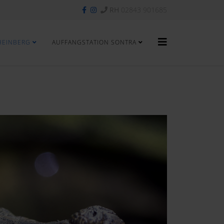
RH
02843 901685
HEINBERG
AUFFANGSTATION SONTRA