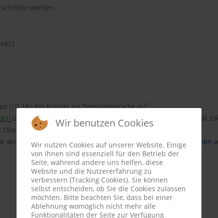
rschritten werden.
inkl.)
en (10-18 Uhr) Kontakt zur Terminabsprache auf.
aden
und uns
innerhalb der nächsten 14 Tage
ausgefüllt per E-Mail z
Wir benutzen Cookies
mit Übersendung des Buchungsformulars
verpflichtend
.
ie aktuelle Preisliste ist auch nochmal unter
Besucherinformationen
au
Wir nutzen Cookies auf unserer Website. Einige
von ihnen sind essenziell für den Betrieb der
Seite, während andere uns helfen, diese
Website und die Nutzererfahrung zu
verbessern (Tracking Cookies). Sie können
selbst entscheiden, ob Sie die Cookies zulassen
möchten. Bitte beachten Sie, dass bei einer
Ablehnung womöglich nicht mehr alle
Funktionalitäten der Seite zur Verfügung