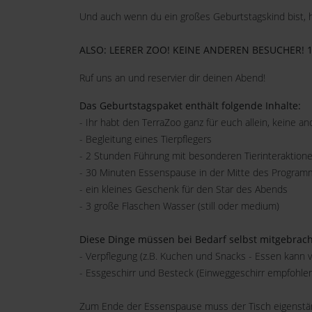
Und auch wenn du ein großes Geburtstagskind bist, h
ALSO: LEERER ZOO! KEINE ANDEREN BESUCHER! 
Ruf uns an und reservier dir deinen Abend!
Das Geburtstagspaket enthält folgende Inhalte:
- Ihr habt den TerraZoo ganz für euch allein, keine 
- Begleitung eines Tierpflegers
- 2 Stunden Führung mit besonderen Tierinteraktio
- 30 Minuten Essenspause in der Mitte des Program
- ein kleines Geschenk für den Star des Abends
- 3 große Flaschen Wasser (still oder medium)
Diese Dinge müssen bei Bedarf selbst mitgebrach
- Verpflegung (z.B. Kuchen und Snacks - Essen kann 
- Essgeschirr und Besteck (Einweggeschirr empfohle
Zum Ende der Essenspause muss der Tisch eigenständi