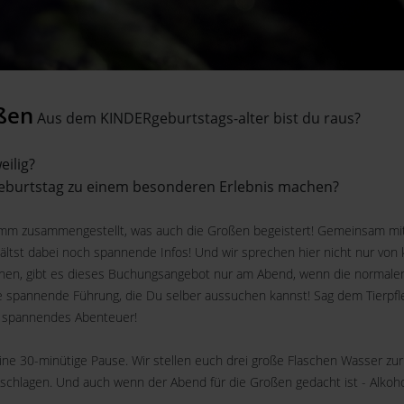
oßen
Aus dem KINDERgeburtstags-alter bist du raus?
eilig?
 Geburtstag zu einem besonderen Erlebnis machen?
 zusammengestellt, was auch die Großen begeistert! Gemeinsam mit e
hältst dabei noch spannende Infos! Und wir sprechen hier nicht nur vo
können, gibt es dieses Buchungsangebot nur am Abend, wenn die normal
spannende Führung, die Du selber aussuchen kannst! Sag dem Tierpfle
n spannendes Abenteuer!
ne 30-minütige Pause. Wir stellen euch drei große Flaschen Wasser zu
chlagen. Und auch wenn der Abend für die Großen gedacht ist - Alkohol