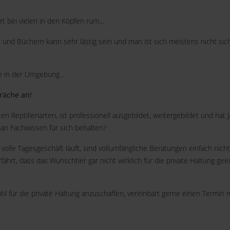
rrt bei vielen in den Köpfen rum…
und Büchern kann sehr lästig sein und man ist sich meistens nicht sic
ele in der Umgebung…
räche an!
en Reptilienarten, ist professionell ausgebildet, weitergebildet und ha
an Fachwissen für sich behalten?
olle Tagesgeschäft läuft, sind vollumfängliche Beratungen einfach nic
hrt, dass das Wunschtier gar nicht wirklich für die private Haltung geei
l für die private Haltung anzuschaffen, vereinbart gerne einen Termin m