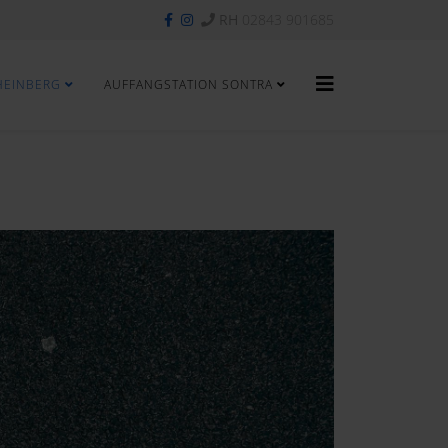
RH
02843 901685
HEINBERG
AUFFANGSTATION SONTRA