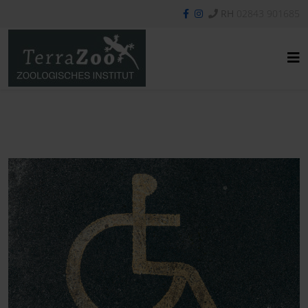
RH
02843 901685