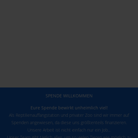
SPENDE WILLKOMMEN
Eure Spende bewirkt unheimlich viel!
Als Reptilienauffangstation und privater Zoo sind wir immer auf
Spenden angewiesen, da diese uns größtenteils finanzieren.
Unsere Arbeit ist nicht einfach nur ein Job...
Unser Team gibt täglich alles, um so vielen Tieren wie möglich zu