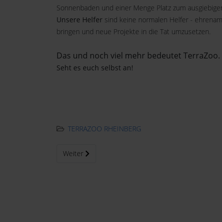
Sonnenbaden und einer Menge Platz zum ausgiebig
Unsere Helfer
sind keine normalen Helfer - ehrenam
bringen und neue Projekte in die Tat umzusetzen.
Das und noch viel mehr bedeutet TerraZoo.
Seht es euch selbst an!
TERRAZOO RHEINBERG
Nächster Beitrag: Unterstützt uns
Weiter