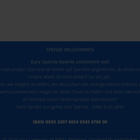
SPENDE WILLKOMMEN
Eure Spende bewirkt unheimlich viel!
on und privater Zoo sind wir immer auf Spenden angewiesen, da diese uns
Unsere Arbeit ist nicht einfach nur ein Job...
eren wie möglich zu helfen, den Besuchern ein unvergessliches Erlebnis z
 weiterzuentwickeln, möglichst vielen Tieren zu helfen und vielen Men
Ihr möchtet unser Herzensprojekt unterstützen?
Dann sendet uns gerne eine Spende - jeder Euro zählt!
IBAN DE83 3207 0024 0343 6706 00
© 2026 Your Company. All Rights Reserved. Designed By JoomShaper