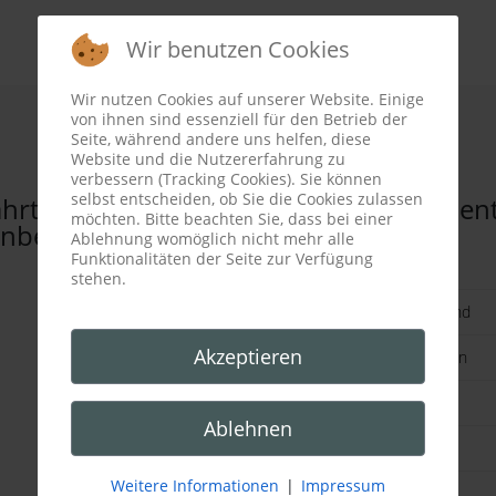
Wir benutzen Cookies
Wir nutzen Cookies auf unserer Website. Einige
von ihnen sind essenziell für den Betrieb der
Seite, während andere uns helfen, diese
Website und die Nutzererfahrung zu
verbessern (Tracking Cookies). Sie können
selbst entscheiden, ob Sie die Cookies zulassen
hrt TerraZoo
Anmeldedokumen
möchten. Bitte beachten Sie, dass bei einer
inberg
Ablehnung womöglich nicht mehr alle
Funktionalitäten der Seite zur Verfügung
Kindergeburtstag
stehen.
Kindergeburtstag am Abend
Akzeptieren
Geburtstag fur die Grossen
individueller Abend
Ablehnen
Tierpfleger fur 1 Tag
Weitere Informationen
|
Impressum
Ferientierpfleger (Tag)