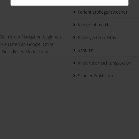
Ferientierpfleger (Woche)
Kinderflohmarkt
Sie mit der Navigation beginnen,
Kindergarten / Kitas
 Sie Daten an Google. Ohne
Schulen
 läuft dieses Modul nicht.
Kinderübernachtungsaktion
Schüler Praktikum