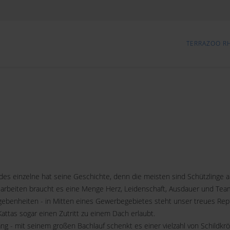
TERRAZOO R
s einzelne hat seine Geschichte, denn die meisten sind Schützlinge au
 arbeiten braucht es eine Menge Herz, Leidenschaft, Ausdauer und Team
benheiten - in Mitten eines Gewerbegebietes steht unser treues Reptil
Kattas sogar einen Zutritt zu einem Dach erlaubt.
ang - mit seinem großen Bachlauf schenkt es einer vielzahl von Schildkrö