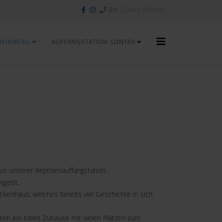
RH
02843 901685
HEINBERG
AUFFANGSTATION SONTRA
s unserer Reptilienauffangstation.
geist.
ienhaus, welches bereits viel Geschichte in sich
ten ein tolles Zuhause mit vielen Plätzen zum