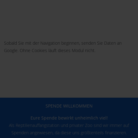
Sobald Sie mit der Navigation beginnen, senden Sie Daten an
Google. Ohne Cookies läuft dieses Modul nicht.
SPENDE WILLKOMMEN
Eure Spende bewirkt unheimlich viel!
Als Reptilienauffangstation und privater Zoo sind wir immer auf
Spenden angewiesen, da diese uns größtenteils finanzieren.