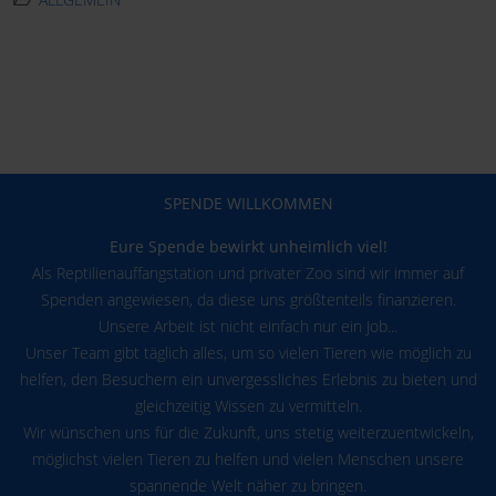
SPENDE WILLKOMMEN
Eure Spende bewirkt unheimlich viel!
Als Reptilienauffangstation und privater Zoo sind wir immer auf
Spenden angewiesen, da diese uns größtenteils finanzieren.
Unsere Arbeit ist nicht einfach nur ein Job...
Unser Team gibt täglich alles, um so vielen Tieren wie möglich zu
helfen, den Besuchern ein unvergessliches Erlebnis zu bieten und
gleichzeitig Wissen zu vermitteln.
Wir wünschen uns für die Zukunft, uns stetig weiterzuentwickeln,
möglichst vielen Tieren zu helfen und vielen Menschen unsere
spannende Welt näher zu bringen.