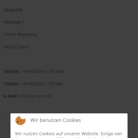
Zweigstelle
Melkweg 7
47495 Rheinberg
Deutschland
Telefon:
+49 (0)2843 / 901685
Telefax:
+49 (0)2843 / 901686
e-Mail:
info@terrazoo.de
Wir benutzen Cookies
Wir nutzen Cookies auf unserer Website. Einige von