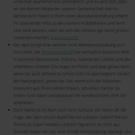
unfassbar spannend und umfangreich und es wird Zeit, dass
wir die kleinen Mitgleider unserer Gemeinschaft mal ins
Rampenlicht holen! In Form einer Abendveranstaltung erfahrt
Ihr spannende Infos zu den kleinen Krabbeltieren und lernt
eine Welt kennen, über die sich die meisten gar keine großen
Gedanken machen.
Insektennacht
Der April bringt eine weitere neue Abendveranstaltung zum
Vorschein: Die
Amphibiennacht
! Die vermutlich bunteste Welt
in unserem Reptilienzoo. Frösche, Salamander, Unken und alle
Amphibien unseres Zoo liegen im Fokus und zwar genau dann,
wenn sie auch definitiv zu sehen sidn! Im April beginnt nämlich
die Paarungszeit, genau die Zeit, wenn sich die hübschen
Kreaturen aus Ihren Höhlen trauen, um einen Partner zu
finden. Seid dabei und bestaunt die wunderschöne Welt der
Amphibien!
Doch damit ist im April noch nicht Schluss! Wir hören oft die
Frage, wie kann ich ein Reptil bei mir zuhause halten? Dieses
Thema ist super komplex und ein Tag reicht da nicht aus...
Deshalb haben wir uns eine Kombi-Veranstaltung überlegt und