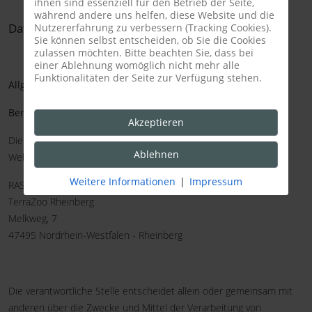
ihnen sind essenziell für den Betrieb der Seite,
während andere uns helfen, diese Website und die
Datenschutzerklärung
Nutzererfahrung zu verbessern (Tracking Cookies).
Sie können selbst entscheiden, ob Sie die Cookies
zulassen möchten. Bitte beachten Sie, dass bei
einer Ablehnung womöglich nicht mehr alle
Funktionalitäten der Seite zur Verfügung stehen.
Allgemeiner Hinweis und Pflichtinformationen
Benennung der verantwortlichen Stelle
Akzeptieren
Die verantwortliche Stelle für die Datenverarbeitung auf dieser
Ablehnen
Website ist:
Weitere Informationen
|
Impressum
RAS-Zoo gGmbH
TerraZoo Rheinberg
Melkweg, 7
47495
Nordrhein-Westfalen - Rheinberg
Die verantwortliche Stelle entscheidet allein oder gemeinsam mit
anderen über die Zwecke und Mittel der Verarbeitung von