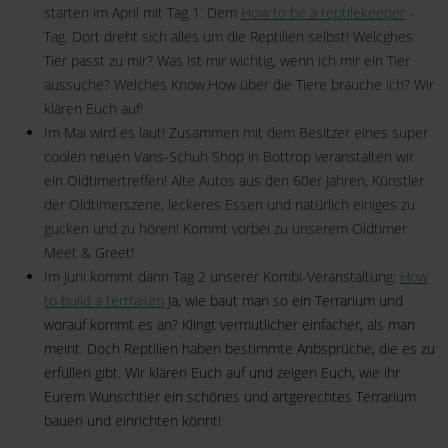
starten im April mit Tag 1: Dem
How to be a reptilekeeper
-
Tag. Dort dreht sich alles um die Reptilien selbst! Welcghes
Tier passt zu mir? Was ist mir wichtig, wenn ich mir ein Tier
aussuche? Welches Know.How über die Tiere brauche ich? Wir
klären Euch auf!
Im Mai wird es laut! Zusammen mit dem Besitzer eines super
coolen neuen Vans-Schuh Shop in Bottrop veranstalten wir
ein Oldtimertreffen! Alte Autos aus den 60er Jahren, Künstler
der Oldtimerszene, leckeres Essen und natürlich einiges zu
gucken und zu hören! Kommt vorbei zu unserem Oldtimer
Meet & Greet!
Im Juni kommt dann Tag 2 unserer Kombi-Veranstaltung:
How
to build a terrraium
Ja, wie baut man so ein Terrarium und
worauf kommt es an? Klingt vermutlicher einfacher, als man
meint. Doch Reptilien haben bestimmte Anbsprüche, die es zu
erfüllen gibt. Wir klären Euch auf und zeigen Euch, wie ihr
Eurem Wunschtier ein schönes und artgerechtes Terrarium
bauen und einrichten könnt!