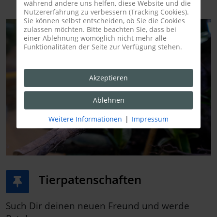
während andere uns helfen, diese Website und die
Nutzererfahrung zu verbessern (Tracking Cookies).
Sie können selbst entscheiden, ob Sie die Cookies
zulassen möchten. Bitte beachten Sie, dass bei
einer Ablehnung womöglich nicht mehr alle
Funktionalitäten der Seite zur Verfügung stehen.
Akzeptieren
Ablehnen
Weitere Informationen
|
Impressum
Tierpatenschaften
Such Dir deinen neuen Freund und werde