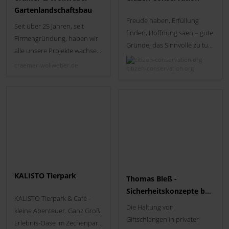
Gartenlandschaftsbau
Freude haben, Erfüllung
Seit über 25 Jahren, seit
finden, Hoffnung säen – gute
Firmengründung, haben wir
Gründe, das Sinnvolle zu tun
alle unsere Projekte wachsen
Das Artensterben ist eines
und gedeihen sehen. Diese
craemer-wollweber.de
citizen-conservation.org
der sichtbarsten Symptome
Erfahrung und die hohe
für die bedrohliche
Kompetenz und Qualifikation
Entwicklung auf der Erde. Die
unseres Teams sollten die
positive Nachricht: Alle
entscheidenden Faktoren für
können einen spürbaren
die Zusammenarbeit mit uns
Beitrag leisten, die
sein.
Katastrophe aufzuhalten. Bei
Citizen Conservation
versammeln sich Menschen,
KALISTO Tierpark
Thomas Bleß -
die etwas tun wollen. Als
Sicherheitskonzepte bei
koordiniertes
KALISTO Tierpark & Café -
der
Erhaltungszuchtprogramm
Die Haltung von
kleine Abenteuer. Ganz Groß.
Giftschlangenhaltung
macht Citizen Conservation
Giftschlangen in privater
Erlebnis-Oase im Zechenpark
[…]