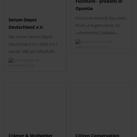
Ficomore - prodotti di
geknipst. Viele Jahre war die
Opuntia
Fotografie nur ein
Randthema und mal mehr
Ficomore verkauft Opuntien,
Serum-Depot
mal weniger wichtig.
frisch und getrocknet, für
Deutschland e.V.
Lebensmittel, Diätetika,
Der Verein Serum-Depot
Nutrazeutika und
Deutschland e.V. (SDD e.V.)
www.ficomore.com
Pharmazeutika. Entdecken
wurde 1982 als Selbsthilfe-
Sie die Produkte und
Organisation der (West-)
Dienstleistungen.
serumdepot.de
Berliner Giftschlangenhalter
unter dem Namen Serum-
Depot Berlin e. V. (SDB e. V.)
gegründet. Die
Umbenennung in SDD e. V.
erfolgte im Mai 2023.
Crämer & Wollweber
Citizen Conservation