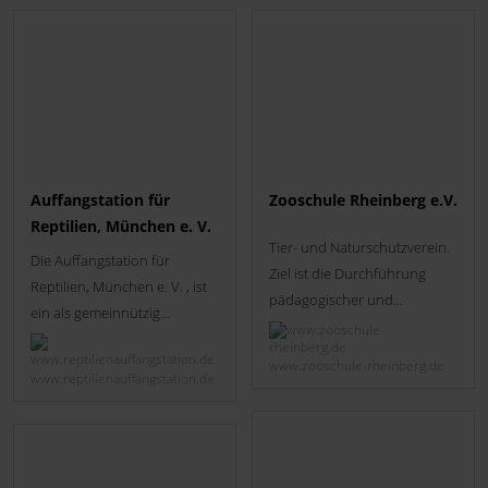
Auffangstation für
Zooschule Rheinberg e.V.
Reptilien, München e. V.
Tier- und Naturschutzverein.
Die Auffangstation für
Ziel ist die Durchführung
Reptilien, München e. V. , ist
pädagogischer und
ein als gemeinnützig
zoologischer Projekte. Zurück
anerkannter Tierschutzverein
zur Natur ist das Motto des
unter wissenschaftlicher
www.zooschule-rheinberg.de
2005 gegründeten Vereins.
www.reptilienauffangstation.de
Leitung. Der Verein ist der
größte seiner Art in
Deutschland. Die Aufnahme,
Versorgung, Pflege und