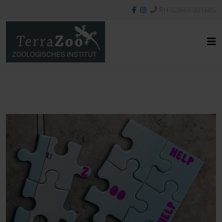
RH
02843 901685