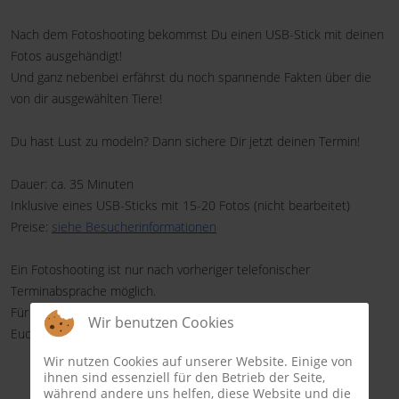
Nach dem Fotoshooting bekommst Du einen USB-Stick mit deinen
Fotos ausgehändigt!
Und ganz nebenbei erfährst du noch spannende Fakten über die
von dir ausgewählten Tiere!
Du hast Lust zu modeln? Dann sichere Dir jetzt deinen Termin!
Dauer: ca. 35 Minuten
Inklusive eines USB-Sticks mit 15-20 Fotos (nicht bearbeitet)
Preise:
siehe Besucherinformationen
Ein Fotoshooting ist nur nach vorheriger telefonischer
Terminabsprache möglich.
Für weitere Informationen zum Ablauf und der Buchung meldet
Wir benutzen Cookies
Euch gerne bei uns!
Wir nutzen Cookies auf unserer Website. Einige von
ihnen sind essenziell für den Betrieb der Seite,
während andere uns helfen, diese Website und die