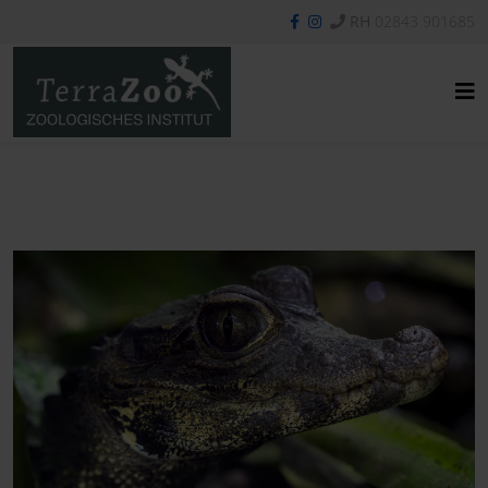
RH
02843 901685