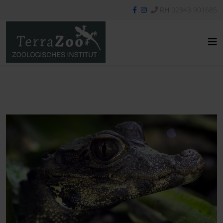
RH
02843 901685