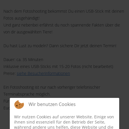
Nach dem Fotoshooting bekommst Du einen USB-Stick mit deinen
Fotos ausgehändigt!
Und ganz nebenbei erfährst du noch spannende Fakten über die
von dir ausgewählten Tiere!
Du hast Lust zu modeln? Dann sichere Dir jetzt deinen Termin!
Dauer: ca. 35 Minuten
Inklusive eines USB-Sticks mit 15-20 Fotos (nicht bearbeitet)
Preise:
siehe Besucherinformationen
Ein Fotoshooting ist nur nach vorheriger telefonischer
Terminabsprache möglich.
Für weitere Informationen zum Ablauf und der Buchung meldet
Wir benutzen Cookies
Euch gerne bei uns!
Wir nutzen Cookies auf unserer Website. Einige von
ihnen sind essenziell für den Betrieb der Seite,
während andere uns helfen, diese Website und die